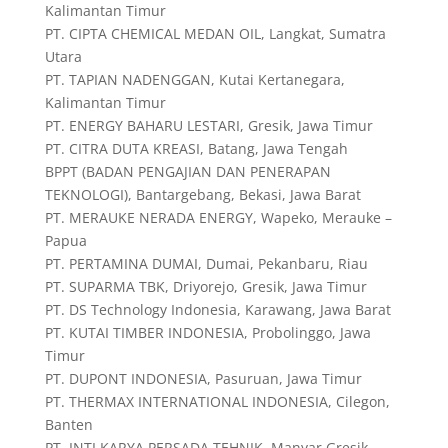
Kalimantan Timur
PT. CIPTA CHEMICAL MEDAN OIL, Langkat, Sumatra
Utara
PT. TAPIAN NADENGGAN, Kutai Kertanegara,
Kalimantan Timur
PT. ENERGY BAHARU LESTARI, Gresik, Jawa Timur
PT. CITRA DUTA KREASI, Batang, Jawa Tengah
BPPT (BADAN PENGAJIAN DAN PENERAPAN
TEKNOLOGI), Bantargebang, Bekasi, Jawa Barat
PT. MERAUKE NERADA ENERGY, Wapeko, Merauke –
Papua
PT. PERTAMINA DUMAI, Dumai, Pekanbaru, Riau
PT. SUPARMA TBK, Driyorejo, Gresik, Jawa Timur
PT. DS Technology Indonesia, Karawang, Jawa Barat
PT. KUTAI TIMBER INDONESIA, Probolinggo, Jawa
Timur
PT. DUPONT INDONESIA, Pasuruan, Jawa Timur
PT. THERMAX INTERNATIONAL INDONESIA, Cilegon,
Banten
PT. INTI KARYA PERSADA TEHNIK, Manyar Gresik,