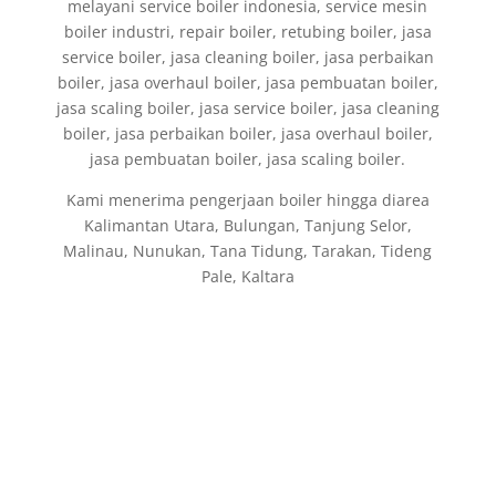
melayani service boiler indonesia, service mesin
boiler industri, repair boiler, retubing boiler, jasa
service boiler, jasa cleaning boiler, jasa perbaikan
boiler, jasa overhaul boiler, jasa pembuatan boiler,
jasa scaling boiler, jasa service boiler, jasa cleaning
boiler, jasa perbaikan boiler, jasa overhaul boiler,
jasa pembuatan boiler, jasa scaling boiler.
Kami menerima pengerjaan boiler hingga diarea
Kalimantan Utara, Bulungan, Tanjung Selor,
Malinau, Nunukan, Tana Tidung, Tarakan, Tideng
Pale, Kaltara
Fabrikasi dan Jual Boiler di Indonesia, jasa
pembuatan Thermal Oil Boiler, Fire Tube Steam
Boiler, Water Tube Boiler, Hot Water Boiler,
Air Preheater, Economizer, Deaerator Tank, Steam
Header untuk general Industri: Gas/Oil Riello
Burners, Softener set Boiler, Steam Header, Fuel
Tank, Dosing Pump, Safety valve, oil pump boiler