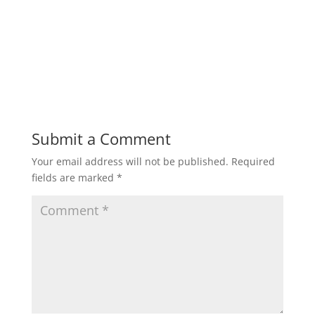
Melayani pembuatan fabrikasi mesin boiler untuk
industri makanan, industrial plant, pabrik kelapa
sawit, pabrik tahu, pabrik gula, pabrik kayu, pabrik
tebu, pabrik tekstil, industri lainnya.
Submit a Comment
Your email address will not be published.
Required
fields are marked
*