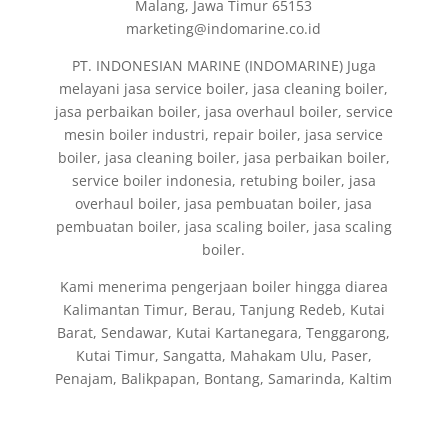
Malang, Jawa Timur 65153
marketing@indomarine.co.id
PT. INDONESIAN MARINE (INDOMARINE) Juga
melayani jasa service boiler, jasa cleaning boiler,
jasa perbaikan boiler, jasa overhaul boiler, service
mesin boiler industri, repair boiler, jasa service
boiler, jasa cleaning boiler, jasa perbaikan boiler,
service boiler indonesia, retubing boiler, jasa
overhaul boiler, jasa pembuatan boiler, jasa
pembuatan boiler, jasa scaling boiler, jasa scaling
boiler.
Kami menerima pengerjaan boiler hingga diarea
Kalimantan Timur, Berau, Tanjung Redeb, Kutai
Barat, Sendawar, Kutai Kartanegara, Tenggarong,
Kutai Timur, Sangatta, Mahakam Ulu, Paser,
Penajam, Balikpapan, Bontang, Samarinda, Kaltim
Fabrikasi dan Jual Boiler di Indonesia, jasa
pembuatan Thermal Oil Boiler, Fire Tube Steam