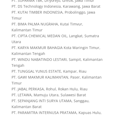
PT. SUPARMA TBK, Driyorejo, Gresik, Jawa Timur
PT. DS Technology Indonesia, Karawang, Jawa Barat
PT. KUTAI TIMBER INDONESIA, Probolinggo, Jawa
Timur
PT. BIMA PALMA NUGRAHA, Kutai Timvur,
Kalimantan Timur
PT. CIPTA CHEMICAL MEDAN OIL, Langkat, Sumatra
Utara
PT. KARYA MAKMUR BAHAGIA Kota Waringin Timur,
Kalimantan Tengah
PT. WINDU NABATINDO LESTARI, Sampit, Kalimantan
Tengah
PT. TUNGGAL YUNUS ESTATE, Kampar, Riau
PT. GAWI MAKMUR KALIMANTAN, Paser, Kalimantan
Timur
PT. JABAL PERKASA, Rohul, Rokan Hulu, Riau
PT. LETAWA, Mamuju Utara, Sulawesi Barat
PT. SEPANJANG INTI SURYA UTAMA, Sanggau,
Kalimantan Barat
PT. PARAMITRA INTERNUSA PRATAMA, Kapuas Hulu,