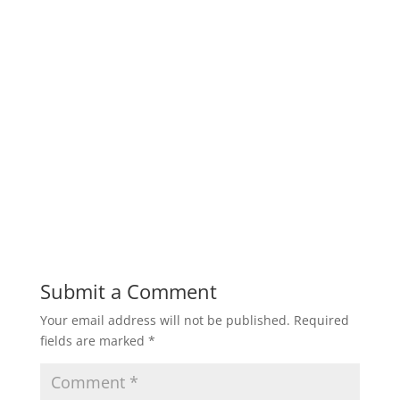
Boiler, Water Tube Boiler, Hot Water Boiler,
Air Preheater, Economizer, Deaerator Tank, Steam
Header untuk general Industri: Gas/Oil Riello
Burners, Softener set Boiler, Steam Header, Fuel
Tank, Dosing Pump, Safety valve, oil pump boiler
Melayani pembuatan fabrikasi mesin boiler untuk
industri makanan, industrial plant, pabrik kelapa
sawit, pabrik tahu, pabrik gula, pabrik kayu, pabrik
tebu, pabrik tekstil, industri lainnya.
Submit a Comment
Your email address will not be published.
Required
fields are marked
*