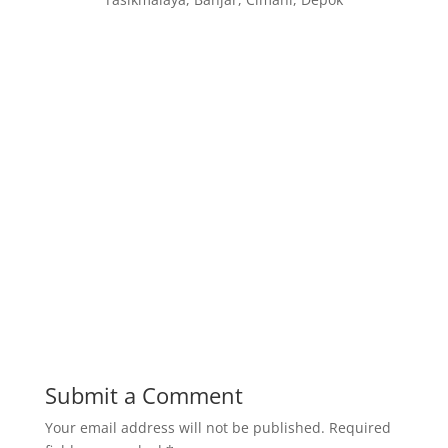
Fabrikasi dan Jual Boiler di Indonesia, jasa
pembuatan Thermal Oil Boiler, Fire Tube Steam
Boiler, Water Tube Boiler, Hot Water Boiler,
Air Preheater, Economizer, Deaerator Tank, Steam
Header untuk general Industri: Gas/Oil Riello
Burners, Softener set Boiler, Steam Header, Fuel
Tank, Dosing Pump, Safety valve, oil pump boiler
Melayani pembuatan fabrikasi mesin boiler untuk
industri makanan, industrial plant, pabrik kelapa
sawit, pabrik tahu, pabrik gula, pabrik kayu, pabrik
tebu, pabrik tekstil, industri lainnya.
Submit a Comment
Your email address will not be published.
Required