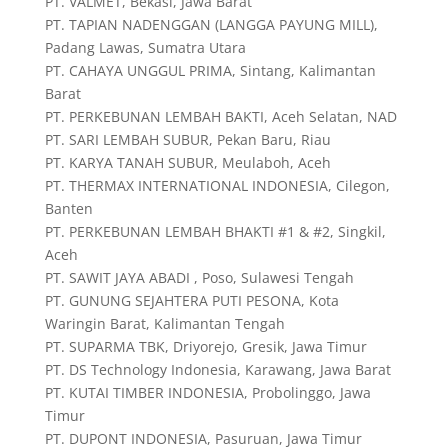
PT. VALMET, Bekasi, Jawa Barat
PT. TAPIAN NADENGGAN (LANGGA PAYUNG MILL),
Padang Lawas, Sumatra Utara
PT. CAHAYA UNGGUL PRIMA, Sintang, Kalimantan
Barat
PT. PERKEBUNAN LEMBAH BAKTI, Aceh Selatan, NAD
PT. SARI LEMBAH SUBUR, Pekan Baru, Riau
PT. KARYA TANAH SUBUR, Meulaboh, Aceh
PT. THERMAX INTERNATIONAL INDONESIA, Cilegon,
Banten
PT. PERKEBUNAN LEMBAH BHAKTI #1 & #2, Singkil,
Aceh
PT. SAWIT JAYA ABADI , Poso, Sulawesi Tengah
PT. GUNUNG SEJAHTERA PUTI PESONA, Kota
Waringin Barat, Kalimantan Tengah
PT. SUPARMA TBK, Driyorejo, Gresik, Jawa Timur
PT. DS Technology Indonesia, Karawang, Jawa Barat
PT. KUTAI TIMBER INDONESIA, Probolinggo, Jawa
Timur
PT. DUPONT INDONESIA, Pasuruan, Jawa Timur