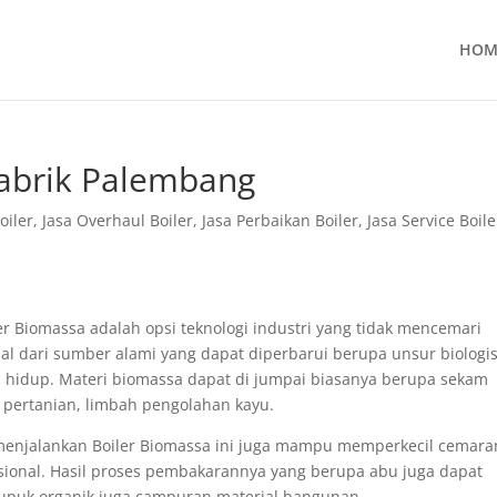
HOM
Pabrik Palembang
oiler
,
Jasa Overhaul Boiler
,
Jasa Perbaikan Boiler
,
Jasa Service Boile
er Biomassa adalah opsi teknologi industri yang tidak mencemari
al dari sumber alami yang dapat diperbarui berupa unsur biologi
 hidup. Materi biomassa dapat di jumpai biasanya berupa sekam
h pertanian, limbah pengolahan kayu.
, menjalankan Boiler Biomassa ini juga mampu memperkecil cemara
ional. Hasil proses pembakarannya yang berupa abu juga dapat
pupuk organik juga campuran material bangunan.