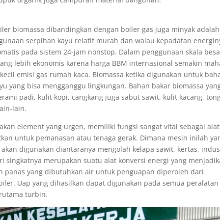
iler biomassa dibandingkan dengan boiler gas juga minyak adalah
gunaan serpihan kayu relatif murah dan walau kepadatan energin
tomatis pada sistem 24-jam nonstop. Dalam penggunaan skala besa
ang lebih ekonomis karena harga BBM internasional semakin maha
il emisi gas rumah kaca. Biomassa ketika digunakan untuk bah
kayu yang bisa mengganggu lingkungan. Bahan bakar biomassa yan
ami padi, kulit kopi, cangkang juga sabut sawit, kulit kacang, ton
in-lain.
pakan element yang urgen, memiliki fungsi sangat vital sebagai alat
tkan untuk pemanasan atau tenaga gerak. Dimana mesin inilah ya
kan digunakan diantaranya mengolah kelapa sawit, kertas, indus
ri singkatnya merupakan suatu alat konversi energi yang menjadi
 panas yang dibutuhkan air untuk penguapan diperoleh dari
iler. Uap yang dihasilkan dapat digunakan pada semua peralatan
rutama turbin.