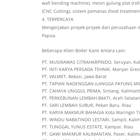
wall bending machine), mesin gulung plat (roll
(CNC Cutting), sistem pemanas (heat treatmen
TERPERCAYA
Mengerjakan proyek-proyek dari perusahaan m
Papua.
Beberapa Klien Boiler Kami Antara Lain:
PT. MUSIRAWAS CITRAHARPINDO, Seruyan, Ka
PT. INTI KARYA PERSADA TEHNIK, Manyar Gresi
PT. VALMET, Bekasi, Jawa Barat
PT. TAPIAN NADENGGAN (LANGGA PAYUNG MILL
PT. CAHAYA UNGGUL PRIMA, Sintang, Kalimant
PT. PERKEBUNAN LEMBAH BAKTI, Aceh Selata
PT. SARI LEMBAH SUBUR, Pekan Baru, Riau
PT. KARYA MAKMUR BAHAGIA Kota Waringin Ti
PT. WINDU NABATINDO LESTARI, Sampit, Kali
PT. TUNGGAL YUNUS ESTATE, Kampar, Riau
PT. GAWI MAKMUR KALIMANTAN, Paser, Kalim