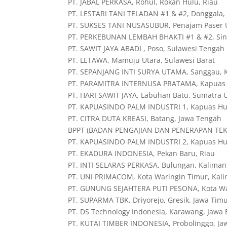
PT. JABAL PERKASA, Rohul, Rokan Hulu, Riau
PT. LESTARI TANI TELADAN #1 & #2, Donggala,
PT. SUKSES TANI NUSASUBUR, Penajam Paser U
PT. PERKEBUNAN LEMBAH BHAKTI #1 & #2, Sing
PT. SAWIT JAYA ABADI , Poso, Sulawesi Tengah
PT. LETAWA, Mamuju Utara, Sulawesi Barat
PT. SEPANJANG INTI SURYA UTAMA, Sanggau, K
PT. PARAMITRA INTERNUSA PRATAMA, Kapuas H
PT. HARI SAWIT JAYA, Labuhan Batu, Sumatra 
PT. KAPUASINDO PALM INDUSTRI 1, Kapuas Hul
PT. CITRA DUTA KREASI, Batang, Jawa Tengah
BPPT (BADAN PENGAJIAN DAN PENERAPAN TEKNO
PT. KAPUASINDO PALM INDUSTRI 2, Kapuas Hul
PT. EKADURA INDONESIA, Pekan Baru, Riau
PT. INTI SELARAS PERKASA, Bulungan, Kaliman
PT. UNI PRIMACOM, Kota Waringin Timur, Kal
PT. GUNUNG SEJAHTERA PUTI PESONA, Kota Wa
PT. SUPARMA TBK, Driyorejo, Gresik, Jawa Tim
PT. DS Technology Indonesia, Karawang, Jawa 
PT. KUTAI TIMBER INDONESIA, Probolinggo, Ja