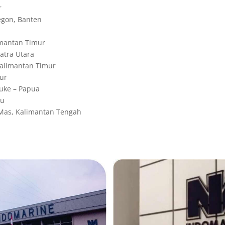
r
gon, Banten
imantan Timur
atra Utara
alimantan Timur
ur
uke – Papua
au
Mas, Kalimantan Tengah