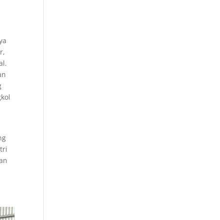
ya
r,
l.
an
g
gkol
ng
tri
kan