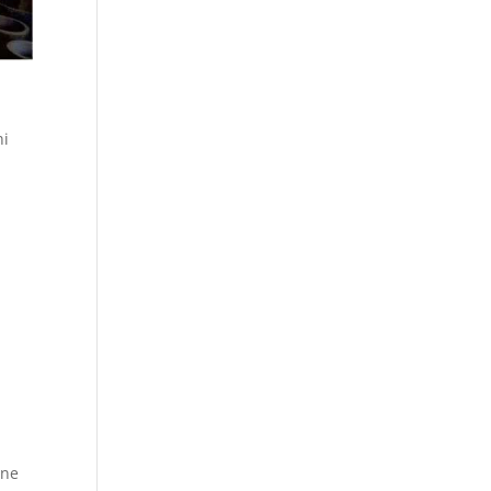
ni
c
ane