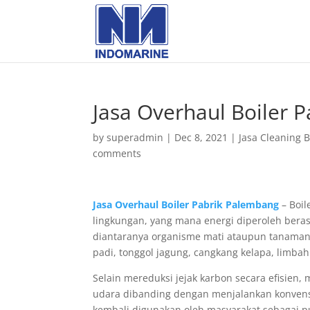
Jasa Overhaul Boiler 
by
superadmin
|
Dec 8, 2021
|
Jasa Cleaning B
comments
Jasa Overhaul Boiler Pabrik Palembang
– Boil
lingkungan, yang mana energi diperoleh beras
diantaranya organisme mati ataupun tanaman
padi, tonggol jagung, cangkang kelapa, limba
Selain mereduksi jejak karbon secara efisien
udara dibanding dengan menjalankan konvens
kembali digunakan oleh masyarakat sebagai 