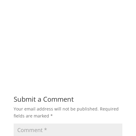
Boiler, Water Tube Boiler, Hot Water Boiler,
Air Preheater, Economizer, Deaerator Tank, Steam
Header untuk general Industri: Gas/Oil Riello
Burners, Softener set Boiler, Steam Header, Fuel
Tank, Dosing Pump, Safety valve, oil pump boiler
Melayani pembuatan fabrikasi mesin boiler untuk
industri makanan, industrial plant, pabrik kelapa
sawit, pabrik tahu, pabrik gula, pabrik kayu, pabrik
tebu, pabrik tekstil, industri lainnya.
Submit a Comment
Your email address will not be published.
Required
fields are marked
*