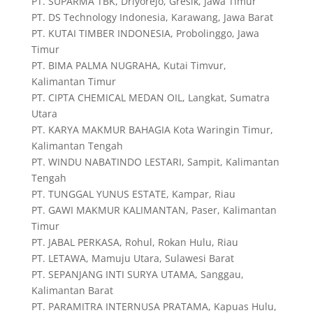
PT. SUPARMA TBK, Driyorejo, Gresik, Jawa Timur
PT. DS Technology Indonesia, Karawang, Jawa Barat
PT. KUTAI TIMBER INDONESIA, Probolinggo, Jawa
Timur
PT. BIMA PALMA NUGRAHA, Kutai Timvur,
Kalimantan Timur
PT. CIPTA CHEMICAL MEDAN OIL, Langkat, Sumatra
Utara
PT. KARYA MAKMUR BAHAGIA Kota Waringin Timur,
Kalimantan Tengah
PT. WINDU NABATINDO LESTARI, Sampit, Kalimantan
Tengah
PT. TUNGGAL YUNUS ESTATE, Kampar, Riau
PT. GAWI MAKMUR KALIMANTAN, Paser, Kalimantan
Timur
PT. JABAL PERKASA, Rohul, Rokan Hulu, Riau
PT. LETAWA, Mamuju Utara, Sulawesi Barat
PT. SEPANJANG INTI SURYA UTAMA, Sanggau,
Kalimantan Barat
PT. PARAMITRA INTERNUSA PRATAMA, Kapuas Hulu,