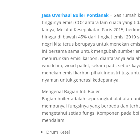
Jasa Overhaul Boiler Pontianak
– Gas rumah ka
tingginya emisi CO2 antara lain cuaca yang t
lainya, Melalui Kesepakatan Paris 2015, ber
hingga di bawah 45% dari tingkat emisi 2010 
negri kita terus berupaya untuk menekan emisi
ini bersama sama untuk mengubah sumber energ
menurunkan emisi karbon, diantaranya adalah 
woodchip, wood pallet, sekam padi, sebuk kay
menekan emisi karbon pihak industri jugauntu
nyaman untuk generasi kedepannya.
Mengenal Bagian Inti Boiler
Bagian boiler adalah seperangkat alat atau un
mempunyai fungsinya yang berbeda dan terh
mengetahui setiap fungsi Komponen pada boil
mendalam.
Drum Ketel