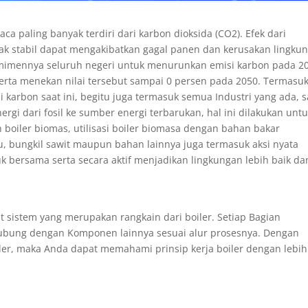
ca paling banyak terdiri dari karbon dioksida (CO2). Efek dari
idak stabil dapat mengakibatkan gagal panen dan kerusakan lingku
komimennya seluruh negeri untuk menurunkan emisi karbon pada 2
serta menekan nilai tersebut sampai 0 persen pada 2050. Termasu
 karbon saat ini, begitu juga termasuk semua Industri yang ada, s
i dari fosil ke sumber energi terbarukan, hal ini dilakukan unt
boiler biomas, utilisasi boiler biomasa dengan bahan bakar
u, bungkil sawit maupun bahan lainnya juga termasuk aksi nyata
k bersama serta secara aktif menjadikan lingkungan lebih baik da
it sistem yang merupakan rangkain dari boiler. Setiap Bagian
ubung dengan Komponen lainnya sesuai alur prosesnya. Dengan
er, maka Anda dapat memahami prinsip kerja boiler dengan lebih