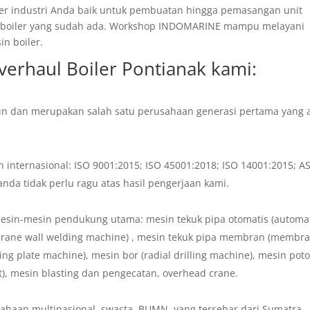
er industri Anda baik untuk pembuatan hingga pemasangan unit
in boiler yang sudah ada. Workshop INDOMARINE mampu melayani
n boiler.
verhaul Boiler Pontianak
kami:
un dan merupakan salah satu perusahaan generasi pertama yang a
an internasional: ISO 9001:2015; ISO 45001:2018; ISO 14001:2015; 
da tidak perlu ragu atas hasil pengerjaan kami.
esin-mesin pendukung utama: mesin tekuk pipa otomatis (automa
rane wall welding machine) , mesin tekuk pipa membran (membr
ing plate machine), mesin bor (radial drilling machine), mesin pot
t), mesin blasting dan pengecatan, overhead crane.
sahaan multinasional, swasta, BUMN, yang tersebar dari Sumatra