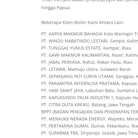
hingga Papua.
Beberapa Klien Boiler Kami Antara Lain:
PT. KARYA MAKMUR BAHAGIA Kota Waringin Ti
PT. WINDU NABATINDO LESTARI, Sampit, Kali
PT. TUNGGAL YUNUS ESTATE, Kampar, Riau
PT. GAWI MAKMUR KALIMANTAN, Paser, Kalim
PT. JABAL PERKASA, Rohul, Rokan Hulu, Riau
PT. LETAWA, Mamuju Utara, Sulawesi Barat
PT. SEPANJANG INTI SURYA UTAMA, Sanggau, K
PT. PARAMITRA INTERNUSA PRATAMA, Kapuas H
PT. HARI SAWIT JAYA, Labuhan Batu, Sumatra 
PT. KAPUASINDO PALM INDUSTRI 1, Kapuas Hul
PT. CITRA DUTA KREASI, Batang, Jawa Tengah
BPPT (BADAN PENGAJIAN DAN PENERAPAN TEKNO
PT. MERAUKE NERADA ENERGY, Wapeko, Mera
PT. PERTAMINA DUMAI, Dumai, Pekanbaru, Ri
PT. SUPARMA TBK, Driyorejo, Gresik, Jawa Tim