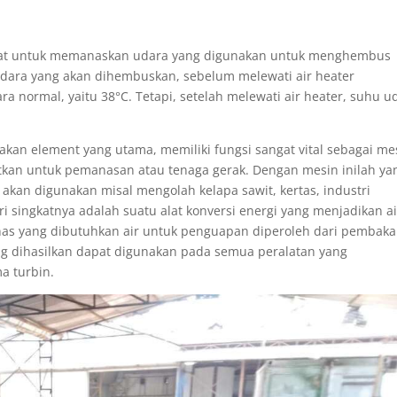
aat untuk memanaskan udara yang digunakan untuk menghembus
dara yang akan dihembuskan, sebelum melewati air heater
normal, yaitu 38°C. Tetapi, setelah melewati air heater, suhu u
upakan element yang utama, memiliki fungsi sangat vital sebagai me
tkan untuk pemanasan atau tenaga gerak. Dengan mesin inilah ya
kan digunakan misal mengolah kelapa sawit, kertas, industri
i singkatnya adalah suatu alat konversi energi yang menjadikan ai
as yang dibutuhkan air untuk penguapan diperoleh dari pembak
ng dihasilkan dapat digunakan pada semua peralatan yang
a turbin.