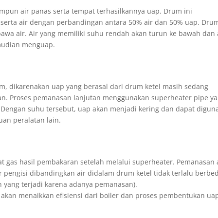
mpun air panas serta tempat terhasilkannya uap. Drum ini
serta air dengan perbandingan antara 50% air dan 50% uap. Dru
rbawa air. Air yang memiliki suhu rendah akan turun ke bawah dan 
emudian menguap.
m, dikarenakan uap yang berasal dari drum ketel masih sedang
an. Proses pemanasan lanjutan menggunakan superheater pipe y
 Dengan suhu tersebut, uap akan menjadi kering dan dapat digun
an peralatan lain.
 gas hasil pembakaran setelah melalui superheater. Pemanasan 
ir pengisi dibandingkan air didalam drum ketel tidak terlalu berbe
an yang terjadi karena adanya pemanasan).
 akan menaikkan efisiensi dari boiler dan proses pembentukan ua