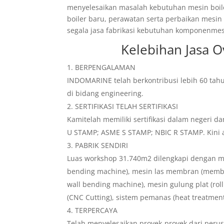
menyelesaikan masalah kebutuhan mesin boil
boiler baru, perawatan serta perbaikan mes
segala jasa fabrikasi kebutuhan komponenmesi
Kelebihan
Jasa O
BERPENGALAMAN
INDOMARINE telah berkontribusi lebih 60 tah
di bidang engineering.
SERTIFIKASI TELAH SERTIFIKASI
Kamitelah memiliki sertifikasi dalam negeri d
U STAMP; ASME S STAMP; NBIC R STAMP. Kini an
PABRIK SENDIRI
Luas workshop 31.740m2 dilengkapi dengan m
bending machine), mesin las membran (memb
wall bending machine), mesin gulung plat (roll
(CNC Cutting), sistem pemanas (heat treatmen
TERPERCAYA
Telah menyelesaikan proyek-proyek dari peru