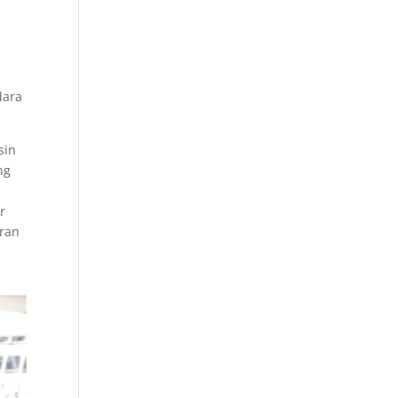
dara
sin
ng
r
aran