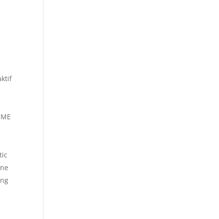
ktif
ASME
tic
ane
ong