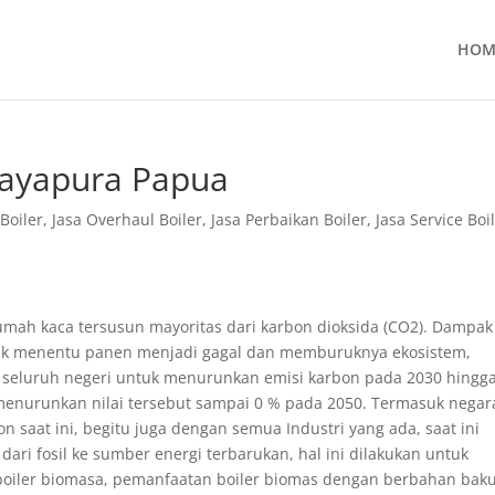
HOM
 Jayapura Papua
Boiler
,
Jasa Overhaul Boiler
,
Jasa Perbaikan Boiler
,
Jasa Service Boi
umah kaca tersusun mayoritas dari karbon dioksida (CO2). Dampak
 tak menentu panen menjadi gagal dan memburuknya ekosistem,
a seluruh negeri untuk menurunkan emisi karbon pada 2030 hingga
menurunkan nilai tersebut sampai 0 % pada 2050. Termasuk negara
 saat ini, begitu juga dengan semua Industri yang ada, saat ini
ri fosil ke sumber energi terbarukan, hal ini dilakukan untuk
boiler biomasa, pemanfaatan boiler biomas dengan berbahan bak