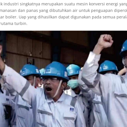
ik industri singkatnya merupakan suatu mesin konversi energi yan
emanasan dan panas yang dibutuhkan air untuk penguapan dipero
r boiler. Uap yang dihasilkan dapat digunakan pada semua peral
rutama turbin.