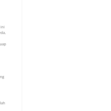
ini
eda,
 uap
ang
i
lah