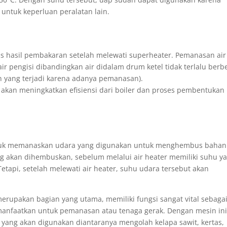
untuk keperluan peralatan lain.
s hasil pembakaran setelah melewati superheater. Pemanasan air 
r pengisi dibandingkan air didalam drum ketel tidak terlalu berb
an yang terjadi karena adanya pemanasan).
 akan meningkatkan efisiensi dari boiler dan proses pembentukan
untuk memanaskan udara yang digunakan untuk menghembus bahan
g akan dihembuskan, sebelum melalui air heater memiliki suhu y
etapi, setelah melewati air heater, suhu udara tersebut akan
merupakan bagian yang utama, memiliki fungsi sangat vital sebaga
manfaatkan untuk pemanasan atau tenaga gerak. Dengan mesin ini
ang akan digunakan diantaranya mengolah kelapa sawit, kertas,