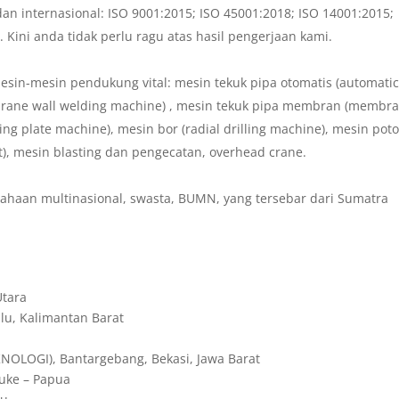
an internasional: ISO 9001:2015; ISO 45001:2018; ISO 14001:2015;
ini anda tidak perlu ragu atas hasil pengerjaan kami.
sin-mesin pendukung vital: mesin tekuk pipa otomatis (automati
rane wall welding machine) , mesin tekuk pipa membran (membr
ing plate machine), mesin bor (radial drilling machine), mesin pot
t), mesin blasting dan pengecatan, overhead crane.
sahaan multinasional, swasta, BUMN, yang tersebar dari Sumatra
Utara
u, Kalimantan Barat
LOGI), Bantargebang, Bekasi, Jawa Barat
uke – Papua