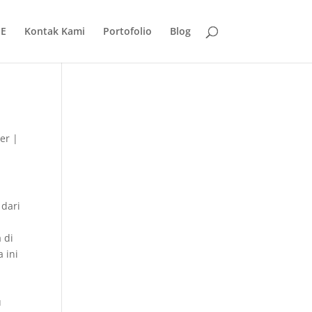
E
Kontak Kami
Portofolio
Blog
ler
|
 dari
 di
 ini
u