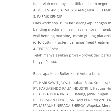
Kamitelah mempuyai sertifikasi dalam negeri d
ASME U STAMP; ASME S STAMP; NBIC R STAMP. K
PABRIK SENDIRI
Luas workshop 31.740m2 dilengkapi dengan me
bending machine), mesin las membran (memb
wall bending machine), mesin gulung plat (roll
(CNC Cutting), sistem pemanas (heat treatmen
TERPERCAYA
Telah menyelesaikan proyek-proyek dari peru
hingga Papua.
Beberapa Klien Boiler Kami Antara Lain:
PT. HARI SAWIT JAYA, Labuhan Batu, Sumatra 
PT. KAPUASINDO PALM INDUSTRI 1, Kapuas Hul
PT. CITRA DUTA KREASI, Batang, Jawa Tengah
BPPT (BADAN PENGAJIAN DAN PENERAPAN TEKNO
PT. MERAUKE NERADA ENERGY, Wapeko, Mera