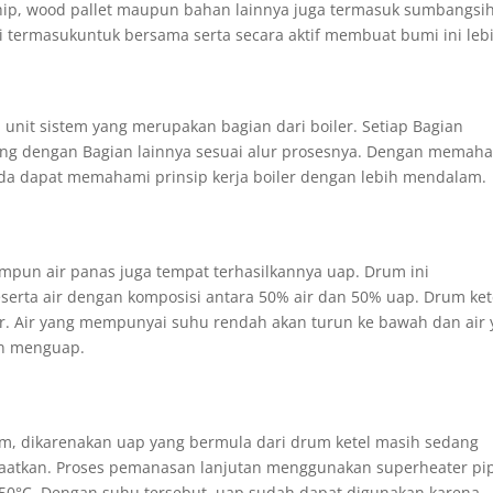
chip, wood pallet maupun bahan lainnya juga termasuk sumbangsi
i termasukuntuk bersama serta secara aktif membuat bumi ini leb
 unit sistem yang merupakan bagian dari boiler. Setiap Bagian
ung dengan Bagian lainnya sesuai alur prosesnya. Dengan memah
da dapat memahami prinsip kerja boiler dengan lebih mendalam.
mpun air panas juga tempat terhasilkannya uap. Drum ini
erta air dengan komposisi antara 50% air dan 50% uap. Drum ket
air. Air yang mempunyai suhu rendah akan turun ke bawah dan air
an menguap.
m, dikarenakan uap yang bermula dari drum ketel masih sedang
aatkan. Proses pemanasan lanjutan menggunakan superheater pi
50°C. Dengan suhu tersebut, uap sudah dapat digunakan karena