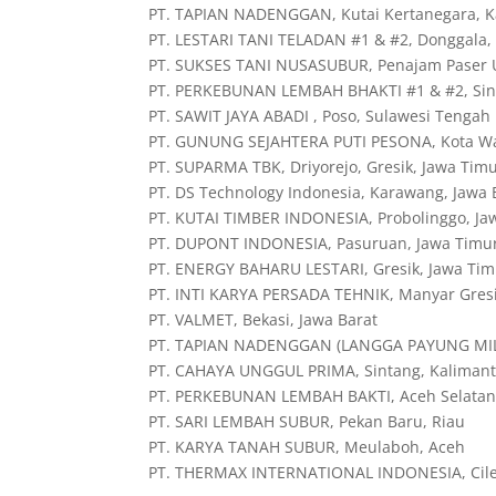
PT. TAPIAN NADENGGAN, Kutai Kertanegara, K
PT. LESTARI TANI TELADAN #1 & #2, Donggala,
PT. SUKSES TANI NUSASUBUR, Penajam Paser U
PT. PERKEBUNAN LEMBAH BHAKTI #1 & #2, Sing
PT. SAWIT JAYA ABADI , Poso, Sulawesi Tengah
PT. GUNUNG SEJAHTERA PUTI PESONA, Kota Wa
PT. SUPARMA TBK, Driyorejo, Gresik, Jawa Tim
PT. DS Technology Indonesia, Karawang, Jawa 
PT. KUTAI TIMBER INDONESIA, Probolinggo, Ja
PT. DUPONT INDONESIA, Pasuruan, Jawa Timu
PT. ENERGY BAHARU LESTARI, Gresik, Jawa Tim
PT. INTI KARYA PERSADA TEHNIK, Manyar Gresi
PT. VALMET, Bekasi, Jawa Barat
PT. TAPIAN NADENGGAN (LANGGA PAYUNG MILL
PT. CAHAYA UNGGUL PRIMA, Sintang, Kalimant
PT. PERKEBUNAN LEMBAH BAKTI, Aceh Selata
PT. SARI LEMBAH SUBUR, Pekan Baru, Riau
PT. KARYA TANAH SUBUR, Meulaboh, Aceh
PT. THERMAX INTERNATIONAL INDONESIA, Cile