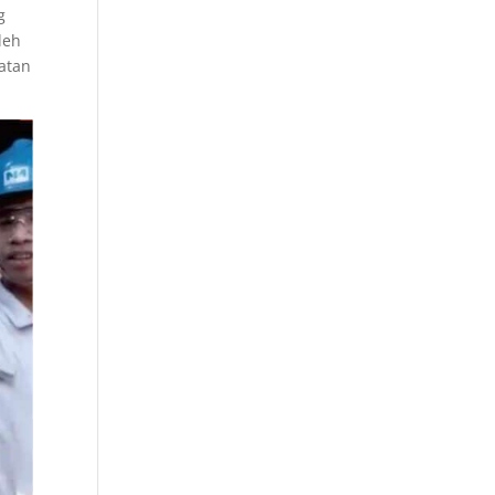
g
leh
atan