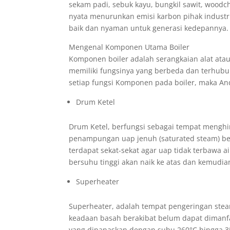
sekam padi, sebuk kayu, bungkil sawit, wood
nyata menurunkan emisi karbon pihak industr
baik dan nyaman untuk generasi kedepannya.
Mengenal Komponen Utama Boiler
Komponen boiler adalah serangkaian alat atau
memiliki fungsinya yang berbeda dan terhub
setiap fungsi Komponen pada boiler, maka An
Drum Ketel
Drum Ketel, berfungsi sebagai tempat menghi
penampungan uap jenuh (saturated steam) bes
terdapat sekat-sekat agar uap tidak terbawa 
bersuhu tinggi akan naik ke atas dan kemudi
Superheater
Superheater, adalah tempat pengeringan stea
keadaan basah berakibat belum dapat dimanf
yang dipanaskan dengan suhu 260°C hingga 3