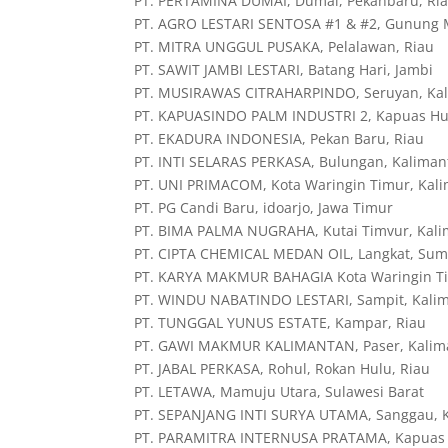
PT. PERTAMINA DUMAI, Dumai, Pekanbaru, Ri
PT. AGRO LESTARI SENTOSA #1 & #2, Gunung 
PT. MITRA UNGGUL PUSAKA, Pelalawan, Riau
PT. SAWIT JAMBI LESTARI, Batang Hari, Jambi
PT. MUSIRAWAS CITRAHARPINDO, Seruyan, Ka
PT. KAPUASINDO PALM INDUSTRI 2, Kapuas Hul
PT. EKADURA INDONESIA, Pekan Baru, Riau
PT. INTI SELARAS PERKASA, Bulungan, Kaliman
PT. UNI PRIMACOM, Kota Waringin Timur, Kal
PT. PG Candi Baru, idoarjo, Jawa Timur
PT. BIMA PALMA NUGRAHA, Kutai Timvur, Kal
PT. CIPTA CHEMICAL MEDAN OIL, Langkat, Sum
PT. KARYA MAKMUR BAHAGIA Kota Waringin Ti
PT. WINDU NABATINDO LESTARI, Sampit, Kali
PT. TUNGGAL YUNUS ESTATE, Kampar, Riau
PT. GAWI MAKMUR KALIMANTAN, Paser, Kalim
PT. JABAL PERKASA, Rohul, Rokan Hulu, Riau
PT. LETAWA, Mamuju Utara, Sulawesi Barat
PT. SEPANJANG INTI SURYA UTAMA, Sanggau, K
PT. PARAMITRA INTERNUSA PRATAMA, Kapuas H