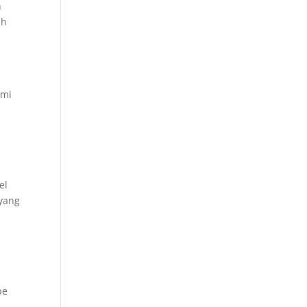
h
ih
ami
el
 yang
pe