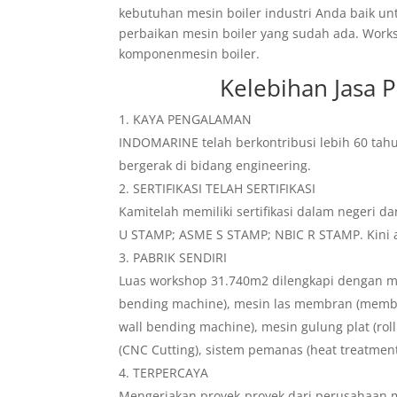
kebutuhan mesin boiler industri Anda baik un
perbaikan mesin boiler yang sudah ada. Wor
komponenmesin boiler.
Kelebihan
Jasa 
KAYA PENGALAMAN
INDOMARINE telah berkontribusi lebih 60 tah
bergerak di bidang engineering.
SERTIFIKASI TELAH SERTIFIKASI
Kamitelah memiliki sertifikasi dalam negeri d
U STAMP; ASME S STAMP; NBIC R STAMP. Kini an
PABRIK SENDIRI
Luas workshop 31.740m2 dilengkapi dengan m
bending machine), mesin las membran (memb
wall bending machine), mesin gulung plat (roll
(CNC Cutting), sistem pemanas (heat treatmen
TERPERCAYA
Mengerjakan proyek-proyek dari perusahaan m