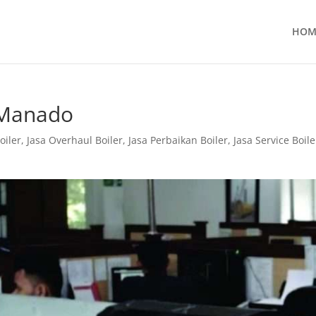
HOM
 Manado
oiler
,
Jasa Overhaul Boiler
,
Jasa Perbaikan Boiler
,
Jasa Service Boile