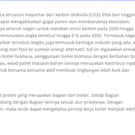
a tersusun mayoritas dari karbon dioksida (CO2). Efek dari tinggi
il dapat mengakibatkan gagal panen dan memburuknya ekosistem,
ya seluruh negeri untuk menekan emisi karbon pada 2030 hingga 
 menurunkan angka tersebut hingga 0 % pada 2050. Termasuk nega
rbon tersebut, begitu juga termasuk berbagai Industri yang ada, 
i dari fosil ke sumber energi alternatif, hal ini digalakkan untu
h boiler biomasa, penggunaan boiler biomasa dengan berbahan b
kayu, wood pallet maupun bahan lainnya merupakan kontribusi nya
ntuk bersama bersama aktif membuat lingkungan lebih baik dan
it proses yang merupakan bagian dari boiler. Setiap Bagian
bung dengan Bagian lainnya sesuai alur prosesnya. Dengan
, maka Anda dapat mengetahui prinsip kerja boiler menjadi lebi