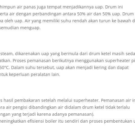
himpun air panas juga tempat menjadikannya uap. Drum ini
erta air dengan perbandingan antara 50% air dan 50% uap. Drum
bawa oleh uap. Air yang memiliki suhu rendah akan turun ke bawah 
n kemudian menguap.
steam, dikarenakan uap yang bermula dari drum ketel masih sed
atkan. Proses pemanasan berikutnya menggunakan superheater p
0°C. Dalam suhu tersebut, uap akan menjadi kering dan dapat
tuk keperluan peralatan lain.
s hasil pembakaran setelah melalui superheater. Pemanasan air i
a air pengisi dibandingkan air didalam drum ketel tidak terlalu
gangan yang terjadi karena adanya pemanasan).
ningkatkan efisiensi boiler itu sendiri dan proses pembentukan