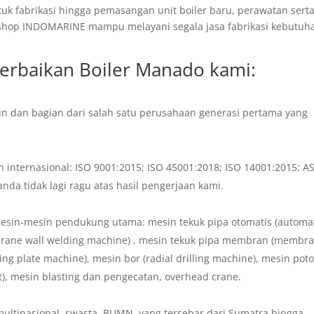
tuk fabrikasi hingga pemasangan unit boiler baru, perawatan sert
kshop INDOMARINE mampu melayani segala jasa fabrikasi kebutuh
Perbaikan Boiler Manado
kami:
un dan bagian dari salah satu perusahaan generasi pertama yang
an internasional: ISO 9001:2015; ISO 45001:2018; ISO 14001:2015; 
da tidak lagi ragu atas hasil pengerjaan kami.
esin-mesin pendukung utama: mesin tekuk pipa otomatis (automa
rane wall welding machine) , mesin tekuk pipa membran (membr
ing plate machine), mesin bor (radial drilling machine), mesin pot
t), mesin blasting dan pengecatan, overhead crane.
ultinasional, swasta, BUMN, yang tersebar dari Sumatra hingga