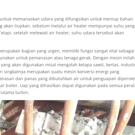
i untuk memanaskan udara yang difungsikan untuk meniup bahan
g akan tiupkan, sebelum melalui air heater mempunyai suhu yang
etapi, setelah melewati air heater, suhu udara tersebut akan
merupakan bagian yang urgen, memiliki fungsi sangat vital sebagai
gunakan untuk pemanasan atau tenaga gerak. Dengan mesin inilah
ang akan digunakan misal mengolah kelapa sawit, kertas, industr
ri singkatnya merupakan suatu mesin konversi energi yang
anasan dan panas yang dibutuhkan air untuk penguapan diperol
r boiler. Uap yang dihasilkan dapat digunakan pada semua peral
rutama turbin.