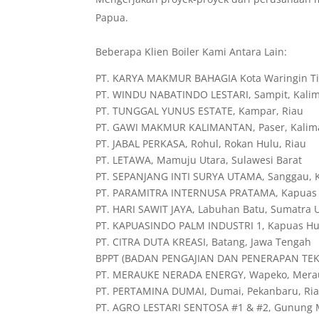
Papua.
Beberapa Klien Boiler Kami Antara Lain:
PT. KARYA MAKMUR BAHAGIA Kota Waringin Ti
PT. WINDU NABATINDO LESTARI, Sampit, Kali
PT. TUNGGAL YUNUS ESTATE, Kampar, Riau
PT. GAWI MAKMUR KALIMANTAN, Paser, Kalim
PT. JABAL PERKASA, Rohul, Rokan Hulu, Riau
PT. LETAWA, Mamuju Utara, Sulawesi Barat
PT. SEPANJANG INTI SURYA UTAMA, Sanggau, K
PT. PARAMITRA INTERNUSA PRATAMA, Kapuas H
PT. HARI SAWIT JAYA, Labuhan Batu, Sumatra 
PT. KAPUASINDO PALM INDUSTRI 1, Kapuas Hul
PT. CITRA DUTA KREASI, Batang, Jawa Tengah
BPPT (BADAN PENGAJIAN DAN PENERAPAN TEKNO
PT. MERAUKE NERADA ENERGY, Wapeko, Mera
PT. PERTAMINA DUMAI, Dumai, Pekanbaru, Ri
PT. AGRO LESTARI SENTOSA #1 & #2, Gunung 