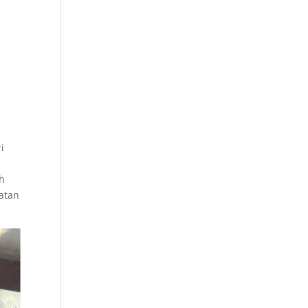
i
eh
atan