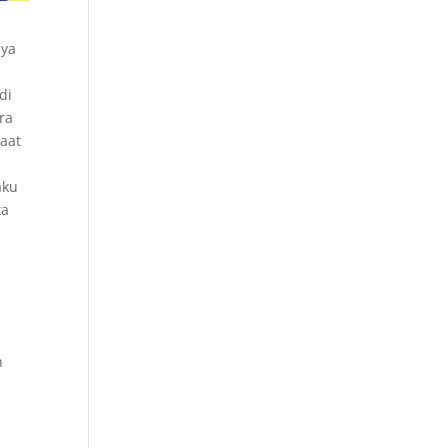
nya
di
ra
saat
k
aku
ta
h