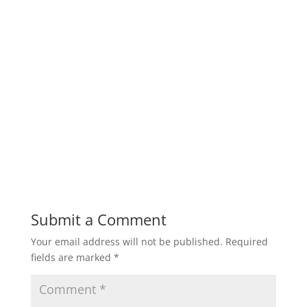
Boiler, Water Tube Boiler, Hot Water Boiler,
Air Preheater, Economizer, Deaerator Tank, Steam
Header untuk general Industri: Gas/Oil Riello
Burners, Softener set Boiler, Steam Header, Fuel
Tank, Dosing Pump, Safety valve, oil pump boiler
Melayani pembuatan fabrikasi mesin boiler untuk
industri makanan, industrial plant, pabrik kelapa
sawit, pabrik tahu, pabrik gula, pabrik kayu, pabrik
tebu, pabrik tekstil, industri lainnya.
Submit a Comment
Your email address will not be published.
Required
fields are marked
*