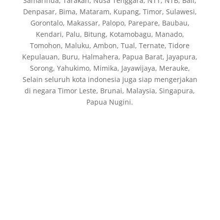
Samarinda, Tarakan, Nusa Tenggara, NTT, NTB, Bali,
Denpasar, Bima, Mataram, Kupang, Timor, Sulawesi,
Gorontalo, Makassar, Palopo, Parepare, Baubau,
Kendari, Palu, Bitung, Kotamobagu, Manado,
Tomohon, Maluku, Ambon, Tual, Ternate, Tidore
Kepulauan, Buru, Halmahera, Papua Barat, Jayapura,
Sorong, Yahukimo, Mimika, Jayawijaya, Merauke,
Selain seluruh kota indonesia juga siap mengerjakan
di negara Timor Leste, Brunai, Malaysia, Singapura,
Papua Nugini.
Fabrikasi dan Jual Boiler di Indonesia, jasa
pembuatan Thermal Oil Boiler, Fire Tube Steam
Boiler, Water Tube Boiler, Hot Water Boiler,
Air Preheater, Economizer, Deaerator Tank, Steam
Header untuk general Industri: Gas/Oil Riello
Burners, Softener set Boiler, Steam Header, Fuel
Tank, Dosing Pump, Safety valve, oil pump boiler
Melayani pembuatan fabrikasi mesin boiler untuk
industri makanan, industrial plant, pabrik kelapa