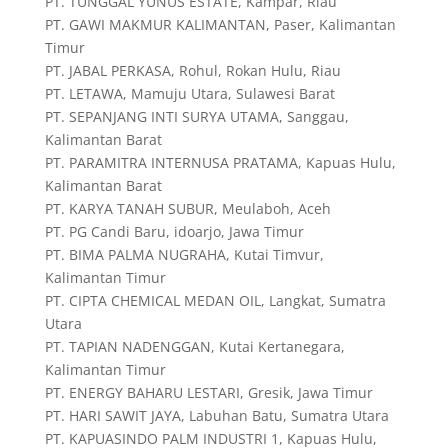
PT. TUNGGAL YUNUS ESTATE, Kampar, Riau
PT. GAWI MAKMUR KALIMANTAN, Paser, Kalimantan
Timur
PT. JABAL PERKASA, Rohul, Rokan Hulu, Riau
PT. LETAWA, Mamuju Utara, Sulawesi Barat
PT. SEPANJANG INTI SURYA UTAMA, Sanggau,
Kalimantan Barat
PT. PARAMITRA INTERNUSA PRATAMA, Kapuas Hulu,
Kalimantan Barat
PT. KARYA TANAH SUBUR, Meulaboh, Aceh
PT. PG Candi Baru, idoarjo, Jawa Timur
PT. BIMA PALMA NUGRAHA, Kutai Timvur,
Kalimantan Timur
PT. CIPTA CHEMICAL MEDAN OIL, Langkat, Sumatra
Utara
PT. TAPIAN NADENGGAN, Kutai Kertanegara,
Kalimantan Timur
PT. ENERGY BAHARU LESTARI, Gresik, Jawa Timur
PT. HARI SAWIT JAYA, Labuhan Batu, Sumatra Utara
PT. KAPUASINDO PALM INDUSTRI 1, Kapuas Hulu,