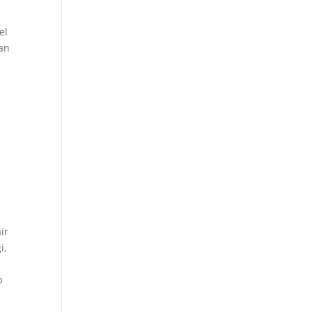
el
dan
ir
i,
p