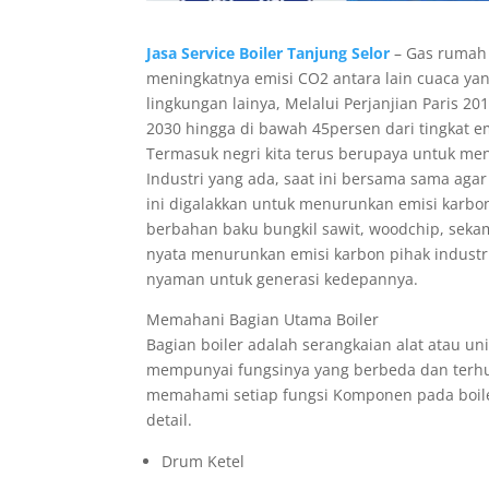
Jasa Service Boiler Tanjung Selor
– Gas rumah k
meningkatnya emisi CO2 antara lain cuaca y
lingkungan lainya, Melalui Perjanjian Paris 
2030 hingga di bawah 45persen dari tingkat 
Termasuk negri kita terus berupaya untuk men
Industri yang ada, saat ini bersama sama aga
ini digalakkan untuk menurunkan emisi karbon,
berbahan baku bungkil sawit, woodchip, seka
nyata menurunkan emisi karbon pihak industri
nyaman untuk generasi kedepannya.
Memahani Bagian Utama Boiler
Bagian boiler adalah serangkaian alat atau un
mempunyai fungsinya yang berbeda dan terh
memahami setiap fungsi Komponen pada boile
detail.
Drum Ketel