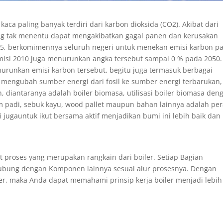
aca paling banyak terdiri dari karbon dioksida (CO2). Akibat dari
ang tak menentu dapat mengakibatkan gagal panen dan kerusakan
2015, berkomimennya seluruh negeri untuk menekan emisi karbon p
emisi 2010 juga menurunkan angka tersebut sampai 0 % pada 2050.
urunkan emisi karbon tersebut, begitu juga termasuk berbagai
r mengubah sumber energi dari fosil ke sumber energi terbarukan,
 diantaranya adalah boiler biomasa, utilisasi boiler biomasa den
m padi, sebuk kayu, wood pallet maupun bahan lainnya adalah pe
 jugauntuk ikut bersama aktif menjadikan bumi ini lebih baik dan
it proses yang merupakan rangkain dari boiler. Setiap Bagian
ubung dengan Komponen lainnya sesuai alur prosesnya. Dengan
r, maka Anda dapat memahami prinsip kerja boiler menjadi lebih