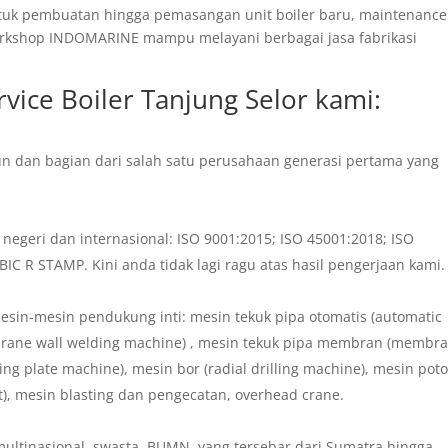
ntuk pembuatan hingga pemasangan unit boiler baru, maintenance
Workshop INDOMARINE mampu melayani berbagai jasa fabrikasi
rvice Boiler Tanjung Selor
kami:
un dan bagian dari salah satu perusahaan generasi pertama yang
egeri dan internasional: ISO 9001:2015; ISO 45001:2018; ISO
 R STAMP. Kini anda tidak lagi ragu atas hasil pengerjaan kami.
sin-mesin pendukung inti: mesin tekuk pipa otomatis (automatic
rane wall welding machine) , mesin tekuk pipa membran (membr
ing plate machine), mesin bor (radial drilling machine), mesin pot
t), mesin blasting dan pengecatan, overhead crane.
ultinasional, swasta, BUMN, yang tersebar dari Sumatra hingga