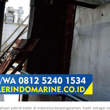
an pabrik boiler di Indonesia berpengalaman, hadir sebagai so