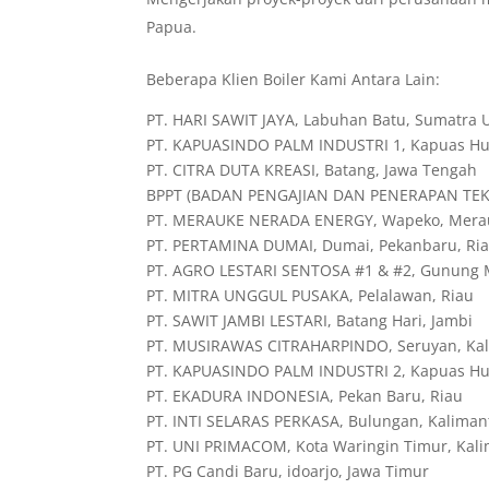
Papua.
Beberapa Klien Boiler Kami Antara Lain:
PT. HARI SAWIT JAYA, Labuhan Batu, Sumatra 
PT. KAPUASINDO PALM INDUSTRI 1, Kapuas Hul
PT. CITRA DUTA KREASI, Batang, Jawa Tengah
BPPT (BADAN PENGAJIAN DAN PENERAPAN TEKNO
PT. MERAUKE NERADA ENERGY, Wapeko, Mera
PT. PERTAMINA DUMAI, Dumai, Pekanbaru, Ri
PT. AGRO LESTARI SENTOSA #1 & #2, Gunung 
PT. MITRA UNGGUL PUSAKA, Pelalawan, Riau
PT. SAWIT JAMBI LESTARI, Batang Hari, Jambi
PT. MUSIRAWAS CITRAHARPINDO, Seruyan, Ka
PT. KAPUASINDO PALM INDUSTRI 2, Kapuas Hul
PT. EKADURA INDONESIA, Pekan Baru, Riau
PT. INTI SELARAS PERKASA, Bulungan, Kaliman
PT. UNI PRIMACOM, Kota Waringin Timur, Kal
PT. PG Candi Baru, idoarjo, Jawa Timur