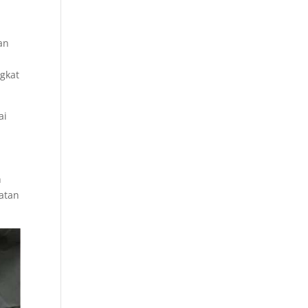
an
ngkat
ai
h
atan