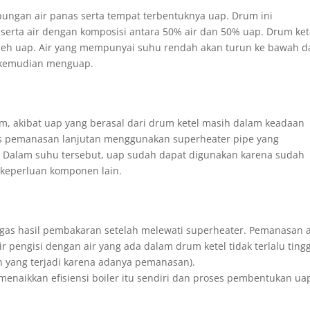
ungan air panas serta tempat terbentuknya uap. Drum ini
erta air dengan komposisi antara 50% air dan 50% uap. Drum ket
 oleh uap. Air yang mempunyai suhu rendah akan turun ke bawah 
n kemudian menguap.
m, akibat uap yang berasal dari drum ketel masih dalam keadaan
es pemanasan lanjutan menggunakan superheater pipe yang
 Dalam suhu tersebut, uap sudah dapat digunakan karena sudah
 keperluan komponen lain.
gas hasil pembakaran setelah melewati superheater. Pemanasan a
ir pengisi dengan air yang ada dalam drum ketel tidak terlalu tingg
an yang terjadi karena adanya pemanasan).
enaikkan efisiensi boiler itu sendiri dan proses pembentukan ua