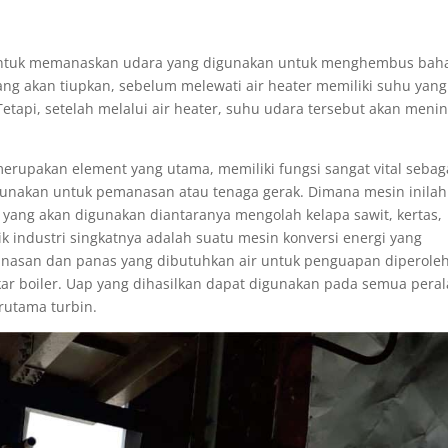
 untuk memanaskan udara yang digunakan untuk menghembus bah
ng akan tiupkan, sebelum melewati air heater memiliki suhu yang
etapi, setelah melalui air heater, suhu udara tersebut akan meni
merupakan element yang utama, memiliki fungsi sangat vital sebag
gunakan untuk pemanasan atau tenaga gerak. Dimana mesin inilah
ang akan digunakan diantaranya mengolah kelapa sawit, kertas,
k industri singkatnya adalah suatu mesin konversi energi yang
nasan dan panas yang dibutuhkan air untuk penguapan diperole
r boiler. Uap yang dihasilkan dapat digunakan pada semua peral
rutama turbin.