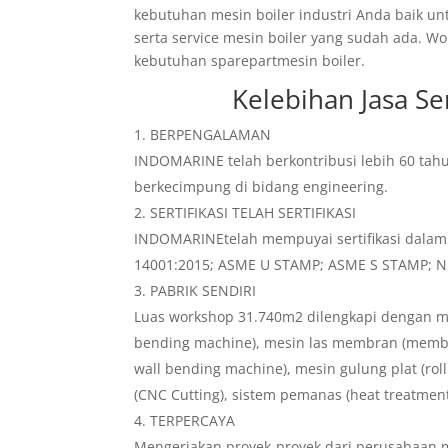
kebutuhan mesin boiler industri Anda baik u
serta service mesin boiler yang sudah ada. 
kebutuhan sparepartmesin boiler.
Kelebihan
Jasa Se
BERPENGALAMAN
INDOMARINE telah berkontribusi lebih 60 tah
berkecimpung di bidang engineering.
SERTIFIKASI TELAH SERTIFIKASI
INDOMARINEtelah mempuyai sertifikasi dalam n
14001:2015; ASME U STAMP; ASME S STAMP; NBIC
PABRIK SENDIRI
Luas workshop 31.740m2 dilengkapi dengan me
bending machine), mesin las membran (memb
wall bending machine), mesin gulung plat (roll
(CNC Cutting), sistem pemanas (heat treatmen
TERPERCAYA
Mengerjakan proyek-proyek dari perusahaan m