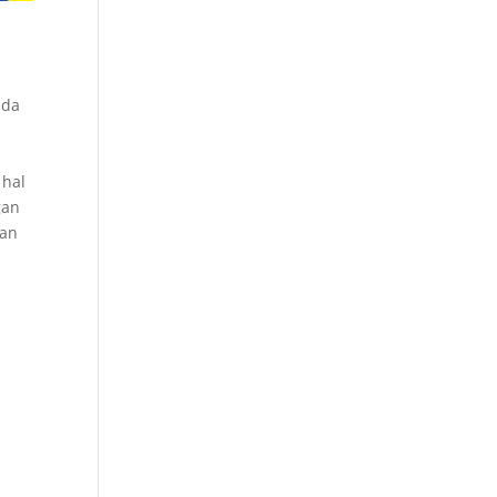
ada
 hal
gan
ran