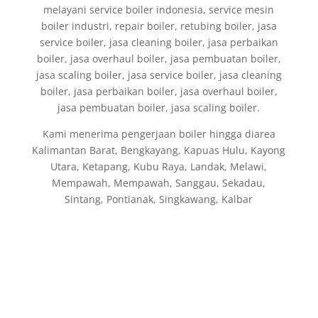
melayani service boiler indonesia, service mesin
boiler industri, repair boiler, retubing boiler, jasa
service boiler, jasa cleaning boiler, jasa perbaikan
boiler, jasa overhaul boiler, jasa pembuatan boiler,
jasa scaling boiler, jasa service boiler, jasa cleaning
boiler, jasa perbaikan boiler, jasa overhaul boiler,
jasa pembuatan boiler, jasa scaling boiler.
Kami menerima pengerjaan boiler hingga diarea
Kalimantan Barat, Bengkayang, Kapuas Hulu, Kayong
Utara, Ketapang, Kubu Raya, Landak, Melawi,
Mempawah, Mempawah, Sanggau, Sekadau,
Sintang, Pontianak, Singkawang, Kalbar
Fabrikasi dan Jual Boiler di Indonesia, jasa
pembuatan Thermal Oil Boiler, Fire Tube Steam
Boiler, Water Tube Boiler, Hot Water Boiler,
Air Preheater, Economizer, Deaerator Tank, Steam
Header untuk general Industri: Gas/Oil Riello
Burners, Softener set Boiler, Steam Header, Fuel