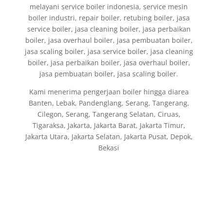
melayani service boiler indonesia, service mesin
boiler industri, repair boiler, retubing boiler, jasa
service boiler, jasa cleaning boiler, jasa perbaikan
boiler, jasa overhaul boiler, jasa pembuatan boiler,
jasa scaling boiler, jasa service boiler, jasa cleaning
boiler, jasa perbaikan boiler, jasa overhaul boiler,
jasa pembuatan boiler, jasa scaling boiler.
Kami menerima pengerjaan boiler hingga diarea
Banten, Lebak, Pandenglang, Serang, Tangerang,
Cilegon, Serang, Tangerang Selatan, Ciruas,
Tigaraksa, Jakarta, Jakarta Barat, Jakarta Timur,
Jakarta Utara, Jakarta Selatan, Jakarta Pusat, Depok,
Bekasi
Fabrikasi dan Jual Boiler di Indonesia, jasa
pembuatan Thermal Oil Boiler, Fire Tube Steam
Boiler, Water Tube Boiler, Hot Water Boiler,
Air Preheater, Economizer, Deaerator Tank, Steam
Header untuk general Industri: Gas/Oil Riello