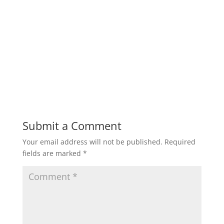
Burners, Softener set Boiler, Steam Header, Fuel
Tank, Dosing Pump, Safety valve, oil pump boiler
Melayani pembuatan fabrikasi mesin boiler untuk
industri makanan, industrial plant, pabrik kelapa
sawit, pabrik tahu, pabrik gula, pabrik kayu, pabrik
tebu, pabrik tekstil, industri lainnya.
Submit a Comment
Your email address will not be published.
Required
fields are marked
*