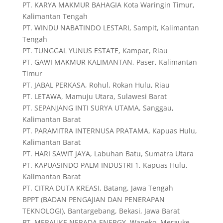
PT. KARYA MAKMUR BAHAGIA Kota Waringin Timur,
Kalimantan Tengah
PT. WINDU NABATINDO LESTARI, Sampit, Kalimantan
Tengah
PT. TUNGGAL YUNUS ESTATE, Kampar, Riau
PT. GAWI MAKMUR KALIMANTAN, Paser, Kalimantan
Timur
PT. JABAL PERKASA, Rohul, Rokan Hulu, Riau
PT. LETAWA, Mamuju Utara, Sulawesi Barat
PT. SEPANJANG INTI SURYA UTAMA, Sanggau,
Kalimantan Barat
PT. PARAMITRA INTERNUSA PRATAMA, Kapuas Hulu,
Kalimantan Barat
PT. HARI SAWIT JAYA, Labuhan Batu, Sumatra Utara
PT. KAPUASINDO PALM INDUSTRI 1, Kapuas Hulu,
Kalimantan Barat
PT. CITRA DUTA KREASI, Batang, Jawa Tengah
BPPT (BADAN PENGAJIAN DAN PENERAPAN
TEKNOLOGI), Bantargebang, Bekasi, Jawa Barat
PT. MERAUKE NERADA ENERGY, Wapeko, Merauke –