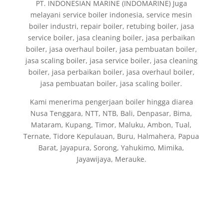
PT. INDONESIAN MARINE (INDOMARINE) Juga
melayani service boiler indonesia, service mesin
boiler industri, repair boiler, retubing boiler, jasa
service boiler, jasa cleaning boiler, jasa perbaikan
boiler, jasa overhaul boiler, jasa pembuatan boiler,
jasa scaling boiler, jasa service boiler, jasa cleaning
boiler, jasa perbaikan boiler, jasa overhaul boiler,
jasa pembuatan boiler, jasa scaling boiler.
Kami menerima pengerjaan boiler hingga diarea
Nusa Tenggara, NTT, NTB, Bali, Denpasar, Bima,
Mataram, Kupang, Timor, Maluku, Ambon, Tual,
Ternate, Tidore Kepulauan, Buru, Halmahera, Papua
Barat, Jayapura, Sorong, Yahukimo, Mimika,
Jayawijaya, Merauke.
Fabrikasi dan Jual Boiler di Indonesia, jasa
pembuatan Thermal Oil Boiler, Fire Tube Steam
Boiler, Water Tube Boiler, Hot Water Boiler,
Air Preheater, Economizer, Deaerator Tank, Steam