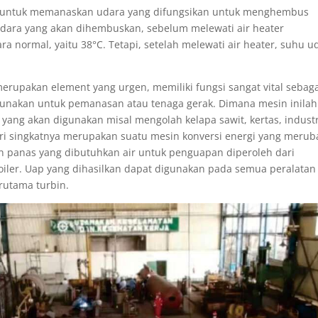
i untuk memanaskan udara yang difungsikan untuk menghembus
dara yang akan dihembuskan, sebelum melewati air heater
normal, yaitu 38°C. Tetapi, setelah melewati air heater, suhu u
merupakan element yang urgen, memiliki fungsi sangat vital sebag
gunakan untuk pemanasan atau tenaga gerak. Dimana mesin inilah
ang akan digunakan misal mengolah kelapa sawit, kertas, industr
tri singkatnya merupakan suatu mesin konversi energi yang meru
 panas yang dibutuhkan air untuk penguapan diperoleh dari
iler. Uap yang dihasilkan dapat digunakan pada semua peralatan
rutama turbin.