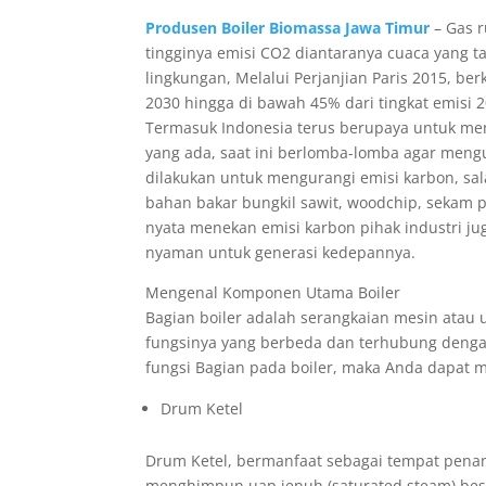
Produsen Boiler Biomassa Jawa Timur
– Gas r
tingginya emisi CO2 diantaranya cuaca yang 
lingkungan, Melalui Perjanjian Paris 2015, 
2030 hingga di bawah 45% dari tingkat emisi 
Termasuk Indonesia terus berupaya untuk mene
yang ada, saat ini berlomba-lomba agar mengu
dilakukan untuk mengurangi emisi karbon, sa
bahan bakar bungkil sawit, woodchip, sekam p
nyata menekan emisi karbon pihak industri jug
nyaman untuk generasi kedepannya.
Mengenal Komponen Utama Boiler
Bagian boiler adalah serangkaian mesin atau u
fungsinya yang berbeda dan terhubung denga
fungsi Bagian pada boiler, maka Anda dapat m
Drum Ketel
Drum Ketel, bermanfaat sebagai tempat pena
menghimpun uap jenuh (saturated steam) bese