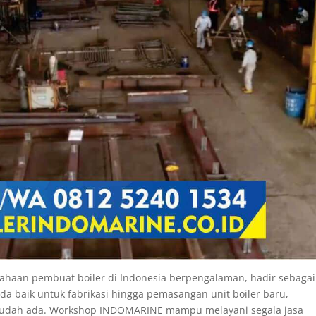
aan pembuat boiler di Indonesia berpengalaman, hadir sebagai
a baik untuk fabrikasi hingga pemasangan unit boiler baru,
g sudah ada. Workshop INDOMARINE mampu melayani segala jasa