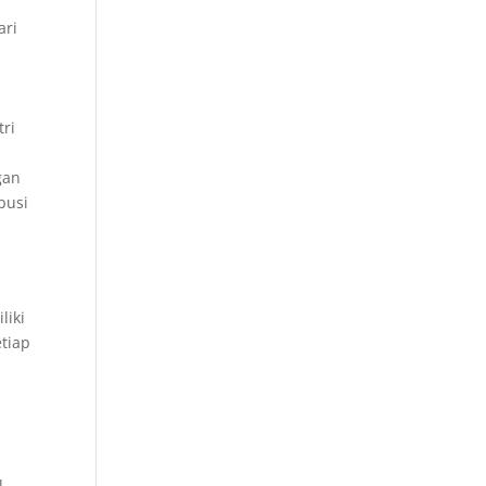
ari
tri
i
gan
busi
liki
tiap
l