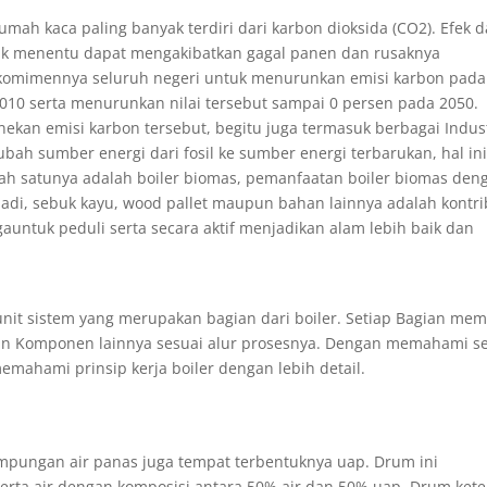
umah kaca paling banyak terdiri dari karbon dioksida (CO2). Efek d
tak menentu dapat mengakibatkan gagal panen dan rusaknya
berkomimennya seluruh negeri untuk menurunkan emisi karbon pada
2010 serta menurunkan nilai tersebut sampai 0 persen pada 2050.
kan emisi karbon tersebut, begitu juga termasuk berbagai Indus
bah sumber energi dari fosil ke sumber energi terbarukan, hal in
lah satunya adalah boiler biomas, pemanfaatan boiler biomas den
adi, sebuk kayu, wood pallet maupun bahan lainnya adalah kontri
auntuk peduli serta secara aktif menjadikan alam lebih baik dan
nit sistem yang merupakan bagian dari boiler. Setiap Bagian memi
n Komponen lainnya sesuai alur prosesnya. Dengan memahami se
emahami prinsip kerja boiler dengan lebih detail.
mpungan air panas juga tempat terbentuknya uap. Drum ini
rta air dengan komposisi antara 50% air dan 50% uap. Drum kete