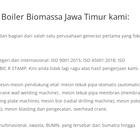
Boiler Biomassa Jawa Timur
kami:
dan bagian dari salah satu perusahaan generasi pertama yang fok
geri dan internasional: ISO 9001:2015; ISO 45001:2018; ISO
 R STAMP. Kini anda tidak lagi ragu atas hasil pengerjaan kami.
sin-mesin pendukung vital: mesin tekuk pipa otomatis (automati
rane wall welding machine) , mesin tekuk pipa membran (membr
ing plate machine), mesin bor (radial drilling machine), mesin pot
t), mesin blasting dan pengecatan, overhead crane.
ultinasional, swasta, BUMN, yang tersebar dari Sumatra hingga