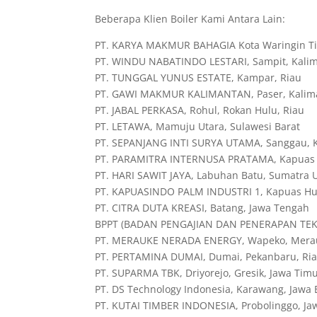
Beberapa Klien Boiler Kami Antara Lain:
PT. KARYA MAKMUR BAHAGIA Kota Waringin Ti
PT. WINDU NABATINDO LESTARI, Sampit, Kali
PT. TUNGGAL YUNUS ESTATE, Kampar, Riau
PT. GAWI MAKMUR KALIMANTAN, Paser, Kalim
PT. JABAL PERKASA, Rohul, Rokan Hulu, Riau
PT. LETAWA, Mamuju Utara, Sulawesi Barat
PT. SEPANJANG INTI SURYA UTAMA, Sanggau, K
PT. PARAMITRA INTERNUSA PRATAMA, Kapuas H
PT. HARI SAWIT JAYA, Labuhan Batu, Sumatra 
PT. KAPUASINDO PALM INDUSTRI 1, Kapuas Hul
PT. CITRA DUTA KREASI, Batang, Jawa Tengah
BPPT (BADAN PENGAJIAN DAN PENERAPAN TEKNO
PT. MERAUKE NERADA ENERGY, Wapeko, Mera
PT. PERTAMINA DUMAI, Dumai, Pekanbaru, Ri
PT. SUPARMA TBK, Driyorejo, Gresik, Jawa Tim
PT. DS Technology Indonesia, Karawang, Jawa 
PT. KUTAI TIMBER INDONESIA, Probolinggo, Ja