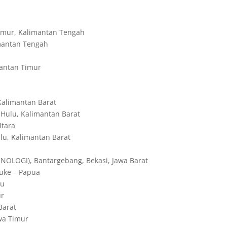
mur, Kalimantan Tengah
mantan Tengah
antan Timur
alimantan Barat
ulu, Kalimantan Barat
Utara
u, Kalimantan Barat
LOGI), Bantargebang, Bekasi, Jawa Barat
uke – Papua
au
ur
Barat
wa Timur