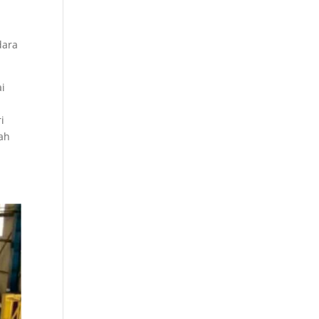
dara
ai
i
bah