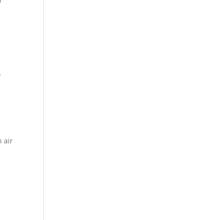
p
r
 air